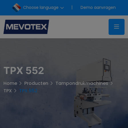
Choose language
Demo aanvragen
TPX 552
Home
Producten
Tampondrukmachines
TPX
TPX 552